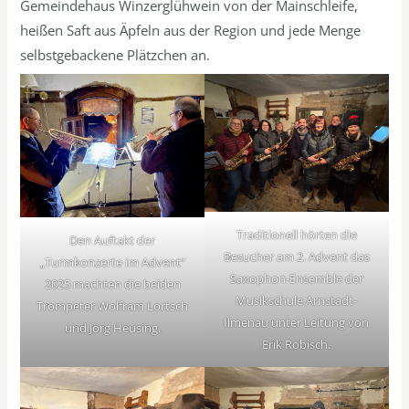
Gemeindehaus Winzerglühwein von der Mainschleife,
heißen Saft aus Äpfeln aus der Region und jede Menge
selbstgebackene Plätzchen an.
Traditionell hörten die
Den Auftakt der
Besucher am 2. Advent das
„Turmkonzerte im Advent“
Saxophon-Ensemble der
2025 machten die beiden
Musikschule Arnstadt-
Trompeter Wolfram Lortsch
Ilmenau unter Leitung von
und Jörg Heusing.
Erik Robisch.