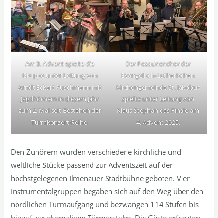
Am 3. Advent spielte die
Der Posaunenchor der
Gruppe unter Leitung von
Evangelisch-Lutherischen
Arndt Eckart Puschmann mit
Kirchengemeinde St. Jakobus
Jagdhörnern in diesem Jahr
spielte unter Leitung von
zum 2. Mal seit Bestehen der
Klaus Stephan das Finale am
Turmkonzert-Reihe.
4. Advent 2025.
Den Zuhörern wurden verschiedene kirchliche und
weltliche Stücke passend zur Adventszeit auf der
höchstgelegenen Ilmenauer Stadtbühne geboten. Vier
Instrumentalgruppen begaben sich auf den Weg über den
nördlichen Turmaufgang und bezwangen 114 Stufen bis
hinauf zur ehemaligen Türmerstube. Die Gäste erfreuten