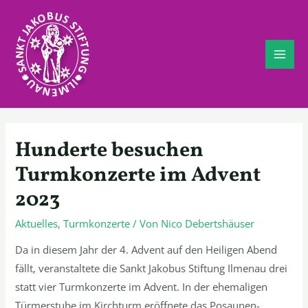
Zum
Inhalt
springen
MAI
ME
Hunderte besuchen
Turmkonzerte im Advent
2023
Aktuelles
,
Turmkonzerte
/ Von
Nico Debertshäuser
Da in diesem Jahr der 4. Advent auf den Heiligen Abend
fällt, veranstaltete die Sankt Jakobus Stiftung Ilmenau drei
statt vier Turmkonzerte im Advent. In der ehemaligen
Türmerstube im Kirchturm eröffnete das Posaunen-